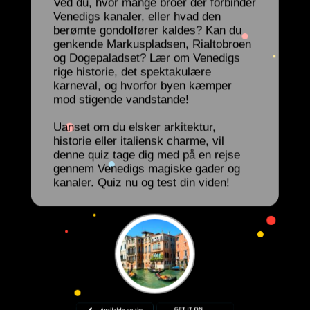
Ved du, hvor mange broer der forbinder
Venedigs kanaler, eller hvad den
berømte gondolfører kaldes? Kan du
genkende Markuspladsen, Rialtobroen
og Dogepaladset? Lær om Venedigs
rige historie, det spektakulære
karneval, og hvorfor byen kæmper
mod stigende vandstande!
Uanset om du elsker arkitektur,
historie eller italiensk charme, vil
denne quiz tage dig med på en rejse
gennem Venedigs magiske gader og
kanaler. Quiz nu og test din viden!