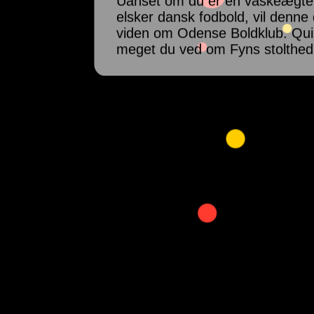
Uanset om du er en vaskeægte 
elsker dansk fodbold, vil denne 
viden om Odense Boldklub. Quiz
meget du ved om Fyns stolthed