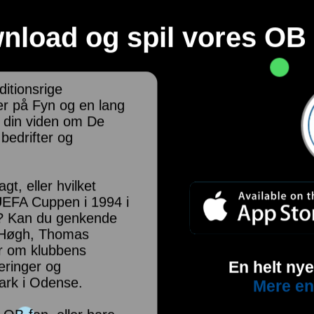
nload og spil vores OB 
itionsrige
er på Fyn og en lang
t din viden om De
 bedrifter og
t, eller hvilket
 UEFA Cuppen i 1994 i
"? Kan du genkende
 Høgh, Thomas
r om klubbens
En helt ny
seringer og
rk i Odense.
Mere en