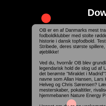
Dow
OB er en af Danmarks mest trad
fodboldklubber med stolte rødd
historie i dansk topfodbold. Tes
Stribede, deres største spillere,
øjeblikke!
Ved du, hvornår OB blev grundlag
legendarisk hold de slog ud af
det berømte "Miraklet i Madrid
navne som Allan Hansen, Lars
Helveg og Chris Sørensen? Læ
mesterskaber, pokaltitler, rivali
hjemmebanen Nature Energy Pa