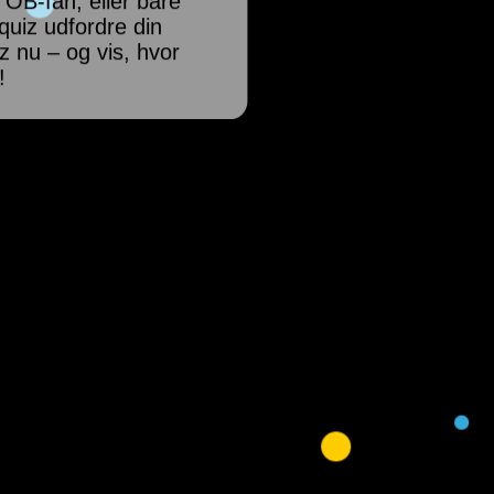
OB-fan, eller bare
quiz udfordre din
 nu – og vis, hvor
!