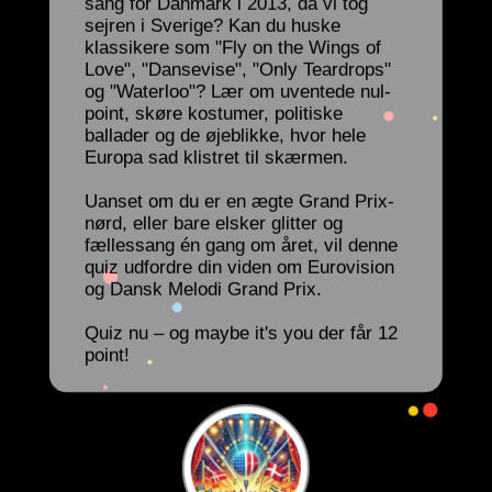
sang for Danmark i 2013, da vi tog
sejren i Sverige? Kan du huske
klassikere som "Fly on the Wings of
Love", "Dansevise", "Only Teardrops"
og "Waterloo"? Lær om uventede nul-
point, skøre kostumer, politiske
ballader og de øjeblikke, hvor hele
Europa sad klistret til skærmen.
Uanset om du er en ægte Grand Prix-
nørd, eller bare elsker glitter og
fællessang én gang om året, vil denne
quiz udfordre din viden om Eurovision
og Dansk Melodi Grand Prix.
Quiz nu – og maybe it's you der får 12
point!