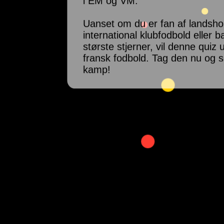
i EM og VM.
Uanset om du er fan af landsho
international klubfodbold eller b
største stjerner, vil denne quiz
fransk fodbold. Tag den nu og se
kamp!