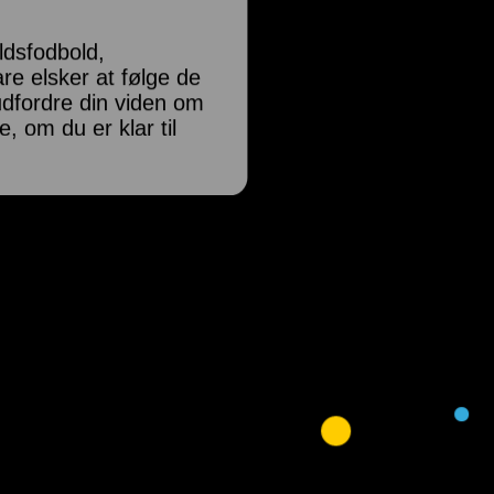
ldsfodbold,
are elsker at følge de
 udfordre din viden om
, om du er klar til