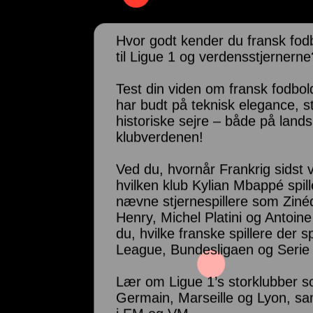
Hvor godt kender du fransk fodb
til Ligue 1 og verdensstjernerne
Test din viden om fransk fodbo
har budt på teknisk elegance, st
historiske sejre – både på lands
klubverdenen!
Ved du, hvornår Frankrig sidst 
hvilken klub Kylian Mbappé spil
nævne stjernespillere som Zinéd
Henry, Michel Platini og Antoi
du, hvilke franske spillere der sp
League, Bundesligaen og Serie
Lær om Ligue 1’s storklubber s
Germain, Marseille og Lyon, sam