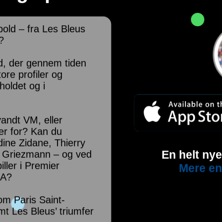
old – fra Les Bleus
?
ld, der gennem tiden
ore profiler og
holdet og i
vandt VM, eller
ler for? Kan du
ine Zidane, Thierry
En helt ny
ne Griezmann – og ved
iller i Premier
Mere en
 A?
om Paris Saint-
t Les Bleus’ triumfer