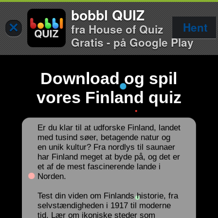
bobbl QUIZ
×
Hent
fra House of Quiz
Gratis - på Google Play
Download og spil
vores Finland quiz
Er du klar til at udforske Finland, landet
med tusind søer, betagende natur og
en unik kultur? Fra nordlys til saunaer
har Finland meget at byde på, og det er
et af de mest fascinerende lande i
Norden.
Test din viden om Finlands historie, fra
selvstændigheden i 1917 til moderne
tid. Lær om ikoniske steder som