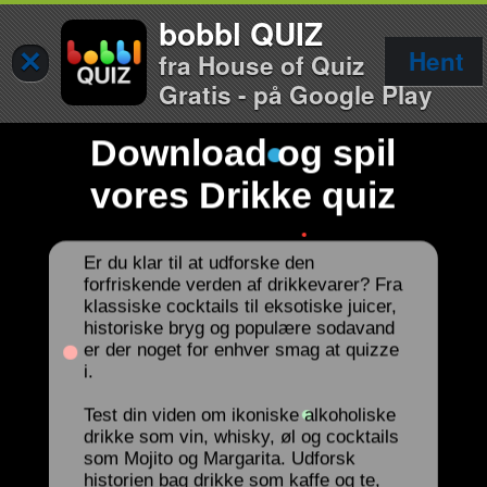
bobbl QUIZ
×
Hent
fra House of Quiz
Gratis - på Google Play
Download og spil
vores Drikke quiz
Er du klar til at udforske den
forfriskende verden af drikkevarer? Fra
klassiske cocktails til eksotiske juicer,
historiske bryg og populære sodavand
er der noget for enhver smag at quizze
i.
Test din viden om ikoniske alkoholiske
drikke som vin, whisky, øl og cocktails
som Mojito og Margarita. Udforsk
historien bag drikke som kaffe og te,