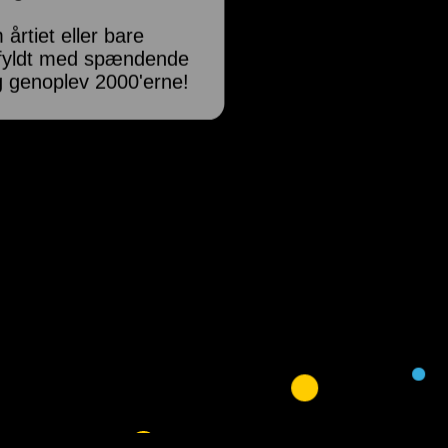
rtiet eller bare
z fyldt med spændende
g genoplev 2000'erne!