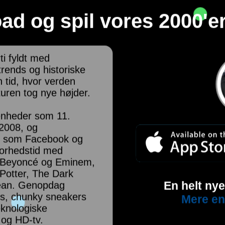
d og spil vores 2000'e
rti fyldt med
 trends og historiske
 tid, hvor verden
uren tog nye højder.
venheder som 11.
 2008, og
er som Facebook og
orhedstid med
, Beyoncé og Eminem,
 Potter, The Dark
En helt ny
bean. Genopdag
ns, chunky sneakers
Mere en
eknologiske
og HD-tv.